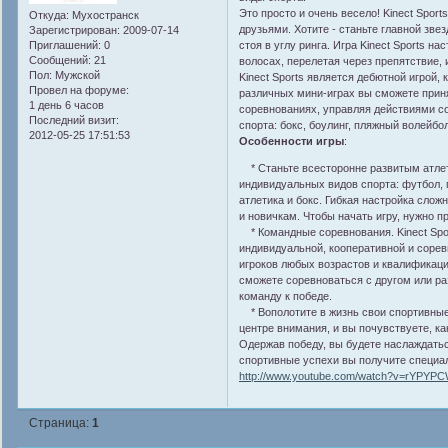
Это просто и очень весело! Kinect Sports
Откуда:
Мухостранск
друзьями. Хотите - станьте главной зве
Зарегистрирован
: 2009-07-14
Приглашений:
0
стоя в углу ринга. Игра Kinect Sports н
Сообщений:
21
волосах, перелетая через препятствие, 
Пол:
Мужской
Kinect Sports является дебютной игрой, 
Провел на форуме:
различных мини-играх вы сможете прин
1 день 6 часов
соревнованиях, управляя действиями с
Последний визит:
спорта: бокс, боулинг, пляжный волейбо
2012-05-25 17:51:53
Особенности игры
:
* Станьте всесторонне развитым атлето
индивидуальных видов спорта: футбол, 
атлетика и бокс. Гибкая настройка сло
и новичкам. Чтобы начать игру, нужно пр
* Командные соревнования. Kinect Spo
индивидуальной, кооперативной и сорев
игроков любых возрастов и квалификаций
сможете соревноваться с другом или ра
команду к победе.
* Вополотите в жизнь свои спортивные м
центре внимания, и вы почувствуете, к
Одержав победу, вы будете наслаждать
спортивные успехи вы получите специа
http://www.youtube.com/watch?v=rYPYP
Страница:
1