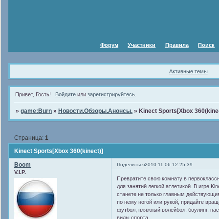
Форум
Участники
Правила
Поиск
Активные темы
Привет, Гость!
Войдите
или
зарегистрируйтесь
.
»
game:Burn
»
Новости.Обзоры.Анонсы.
»
Kinect Sports[Xbox 360(kine
Страница:
1
Kinect Sports[Xbox 360(kinect)]
Boom
Поделиться
2010-11-06 12:25:39
V.I.P.
Превратите свою комнату в первоклассн
для занятий легкой атлетикой. В игре Kin
станете не только главным действующим
по нему ногой или рукой, придайте враще
футбол, пляжный волейбол, боулинг, на
виды спорта.