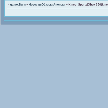
»
game:Burn
»
Новости.Обзоры.Анонсы.
»
Kinect Sports[Xbox 360(kine