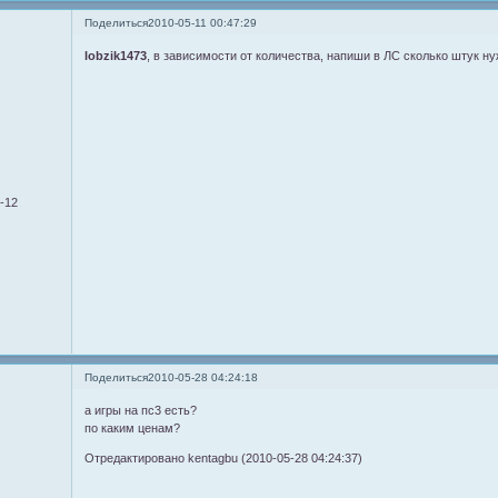
Поделиться
2010-05-11 00:47:29
lobzik1473
, в зависимости от количества, напиши в ЛС сколько штук н
9-12
Поделиться
2010-05-28 04:24:18
а игры на пс3 есть?
по каким ценам?
Отредактировано kentagbu (2010-05-28 04:24:37)