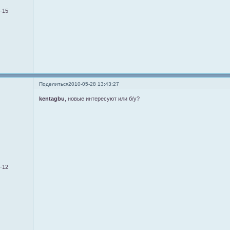
7-15
Поделиться
2010-05-28 13:43:27
kentagbu
, новые интересуют или б/у?
9-12