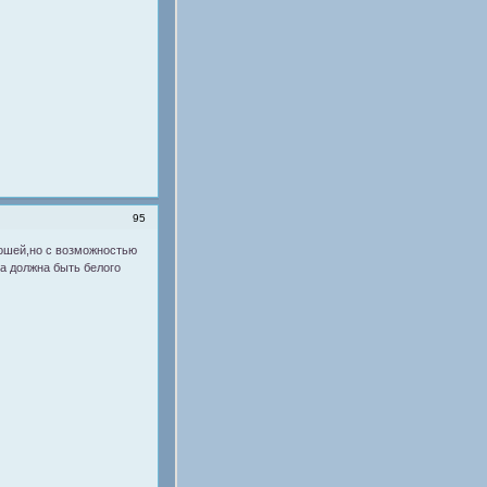
95
рошей,но с возможностью
а должна быть белого