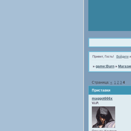
Привет, Гость!
Войдите
и
»
game:Burn
»
Магази
Страница:
«
1
2
3
4
Приставки
maggot666x
V.I.P.