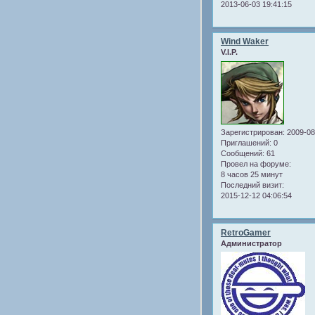
2013-06-03 19:41:15
Wind Waker
V.I.P.
Зарегистрирован
: 2009-0
Приглашений:
0
Сообщений:
61
Провел на форуме:
8 часов 25 минут
Последний визит:
2015-12-12 04:06:54
RetroGamer
Администратор