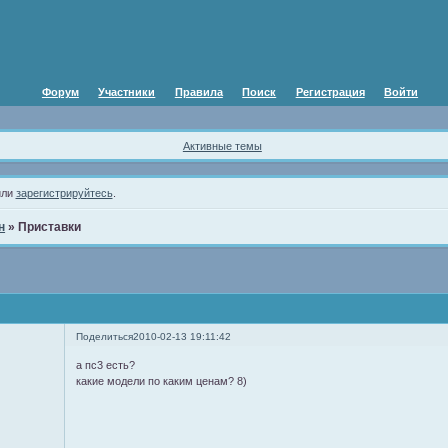
Форум
Участники
Правила
Поиск
Регистрация
Войти
Активные темы
ли
зарегистрируйтесь
.
н
»
Приставки
Поделиться
2010-02-13 19:11:42
а пс3 есть?
какие модели по каким ценам? 8)