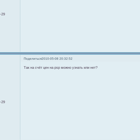
0-29
Поделиться
2010-05-08 20:32:52
Так на счёт цен на psp можно узнать или нет?
0-29