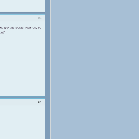
93
, для запуска пираток, то
ся?
94