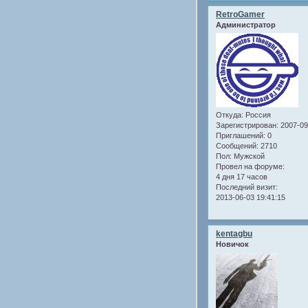
RetroGamer
Администратор
Откуда:
Россия
Зарегистрирован
: 2007-0
Приглашений:
0
Сообщений:
2710
Пол:
Мужской
Провел на форуме:
4 дня 17 часов
Последний визит:
2013-06-03 19:41:15
kentagbu
Новичок