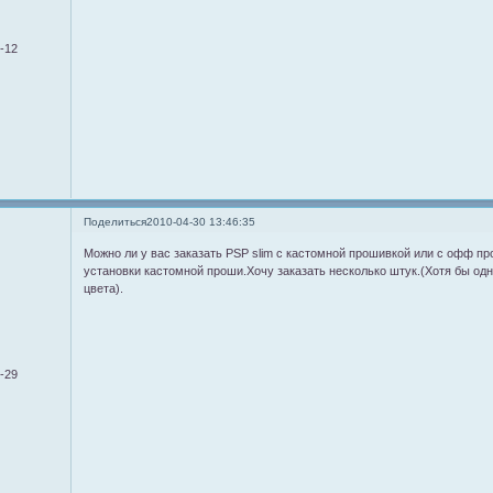
9-12
Поделиться
2010-04-30 13:46:35
Можно ли у вас заказать PSP slim с кастомной прошивкой или с офф п
установки кастомной проши.Хочу заказать несколько штук.(Хотя бы одн
цвета).
0-29