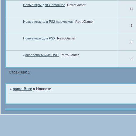
Новые игры для Gamecube
RetroGamer
14
Новые игры для PS2 на русском
RetroGamer
3
Новые игры для PSX
RetroGamer
8
Добавлено Аниме DVD
RetroGamer
8
Страница:
1
»
game:Burn
»
Новости