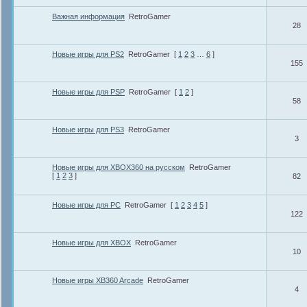
Важная информация
RetroGamer
28
Новые игры для PS2
RetroGamer
[
1
2
3
…
6
]
155
Новые игры для PSP
RetroGamer
[
1
2
]
58
Новые игры для PS3
RetroGamer
3
Новые игры для XBOX360 на русском
RetroGamer
[
1
2
3
]
82
Новые игры для PС
RetroGamer
[
1
2
3
4
5
]
122
Новые игры для XBOX
RetroGamer
10
Новые игры XB360 Arcade
RetroGamer
4