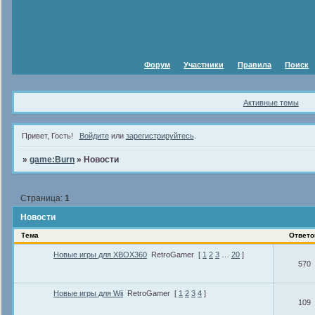
Форум
Участники
Правила
Поиск
Активные темы
Привет, Гость!
Войдите
или
зарегистрируйтесь
.
»
game:Burn
»
Новости
Страница:
1
Новости
Тема
Ответо
Новые игры для XBOX360
RetroGamer
[
1
2
3
…
20
]
570
Новые игры для Wii
RetroGamer
[
1
2
3
4
]
109